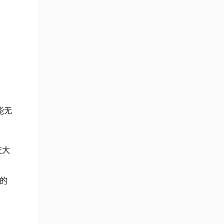
能无
证大
的