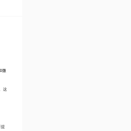
和微
。这
要提