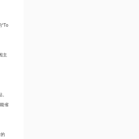
"To
原因主
站。
码能省
付的