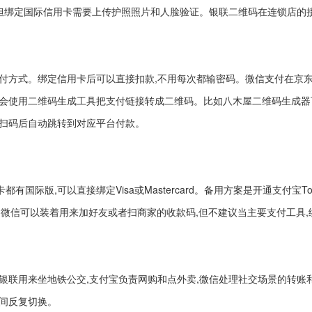
,但绑定国际信用卡需要上传护照照片和人脸验证。银联二维码在连锁店的
付方式。绑定信用卡后可以直接扣款,不用每次都输密码。微信支付在京
,会使用二维码生成工具把支付链接转成二维码。比如八木屋二维码生成器
客扫码后自动跳转到对应平台付款。
际版,可以直接绑定Visa或Mastercard。备用方案是开通支付宝Tou
的开销。微信可以装着用来加好友或者扫商家的收款码,但不建议当主要支付工具,
银联用来坐地铁公交,支付宝负责网购和点外卖,微信处理社交场景的转账
间反复切换。