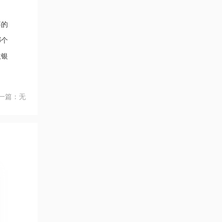
事的
哪个
收银
一篇：无