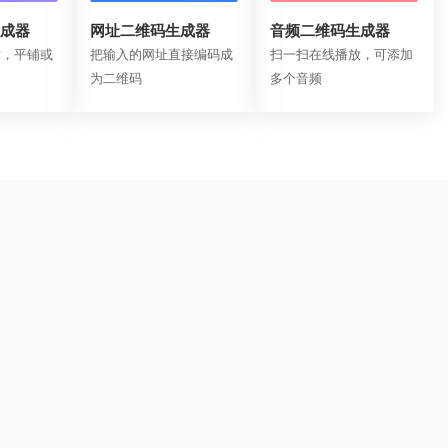
成器
网址二维码生成器
音频二维码生成器
片，平铺或
把输入的网址直接编码成
扫一扫在线播放，可添加
为二维码
多个音频
2400823
沪ICP备16005294号-9
增值电信业务经营许可证：沪B2-20180459
©上海