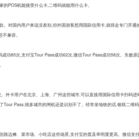
家的POS机能接受什么卡,二维码就能用什么卡。
款。对国内用户来说没差别,但外国游客想用国际信用卡,就得走专门开通的
码还不兼容。
85次,支付宝Tour Pass成功62次,微信Tour Pass成功58次。失败
。
统。外卡用户在北京、上海、广州这些城市,可以直接用国际信用卡扫码进
our Pass,很多城市的闸机还是识别不了。经常坐地铁的话,银联二维
但路边摊、菜市场、小吃店这些场景,支付宝的普及率明显更高。微信支