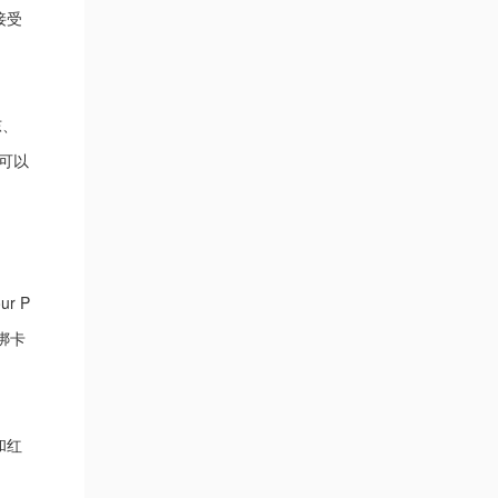
接受
东、
可以
r P
绑卡
和红