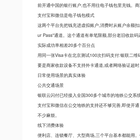
前开通中国的银行账户,也不用往电子钱包里充钱。商
支付宝和微信是电子钱包模式
这两个平台先把钱充进虚拟账户,消费时从账户余额扣
ur Pass"通道。这个通道有单笔限额,部分老旧收款
实际成功率相差20多个百分点
用同一张Visa卡在北京测试100次扫码支付:银联二维码成功
要是商家收款设备不支持外卡通道,或者网络验证超时
日常使用场景的真实体验
公共交通场景
银联云闪付已经接入全国300多个城市的地铁公交系
支付宝和微信在公交地铁的支持还不够完善,即使开通了T
不少麻烦。
线下消费体验
便利店、连锁餐厅、大型商场,三个平台基本都能用。