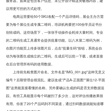
服务器。如果是包含客户信息、未公开设计稿这类敏感内容，建
议用更可控的方式处理。
电商运营要给50个SKU各配一个产品详情码，展会主办方需
要为每个展位生成专属二维码，培训机构要把100份学员证书分
别转成码。这些场景下，一张张手动操作会耗掉大量时间。专业
的二维码生成工具通常会提供批量功能。以八木屋二维码为例，
在图片功能页上传多张图片后，点击"批量生码"按钮，系统会自
动为每张图生成独立的二维码。生成后可以统一下载，或者直接
在后台管理所有码的使用数据。
上传前先检查图片命名。文件名是"IMG_001.jpg"这种无意义
编号？后期管理会很混乱。建议改成"产品A-正面图""展位12-平面
图"这类能直接看懂的名称。另外要确认生成的码是否支持数据追
踪。有些工具能显示每个码被扫了多少次，这对评估传播效果很
有用。你发了20个产品码到不同渠道，通过扫码数据就能知道哪